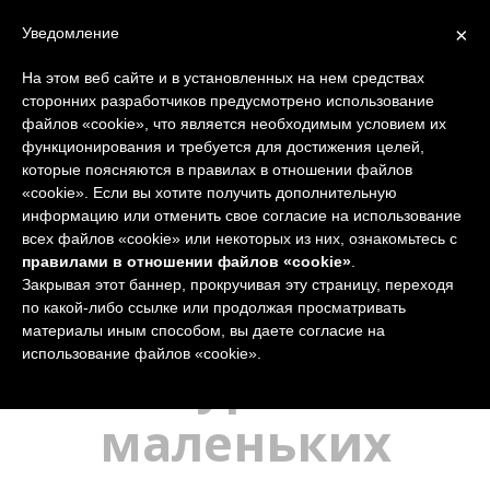
×
Уведомление
На этом веб сайте и в установленных на нем средствах
сторонних разработчиков предусмотрено использование
файлов «cookie», что является необходимым условием их
функционирования и требуется для достижения целей,
которые поясняются в правилах в отношении файлов
«cookie». Если вы хотите получить дополнительную
информацию или отменить свое согласие на использование
всех файлов «cookie» или некоторых из них, ознакомьтесь с
Вы здесь:
Главная
Курсы
Курсы итальянского языка
к
правилами в отношении файлов «cookie»
.
Закрывая этот баннер, прокручивая эту страницу, переходя
Cуперинтенсивн
по какой-либо ссылке или продолжая просматривать
материалы иным способом, вы даете согласие на
использование файлов «cookie».
курс в
маленьких