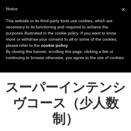
×
Notice
This website or its third-party tools use cookies, which are
necessary to its functioning and required to achieve the
purposes illustrated in the cookie policy. If you want to know
more or withdraw your consent to all or some of the cookies,
please refer to the
cookie policy
.
By closing this banner, scrolling this page, clicking a link or
continuing to browse otherwise, you agree to the use of cookies.
現在地:
ホーム
コース
イタリア語コース
小グループのコース
スーパーインテンシ
ヴコース（少人数
制）