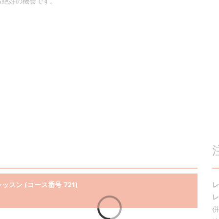
る絶好の機会です。
レッスン (コース番号 721)
レ
レ
併