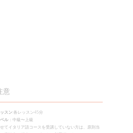
注意
ッスン
:各レッスン45分
ベル
：中級〜上級
せてイタリア語コースを受講していない方は、原則当