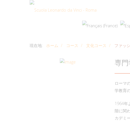
現在地:
ホーム
コース
文化コース
ファッ
専門
ローマ
学教育の
196
階に関
カデミ