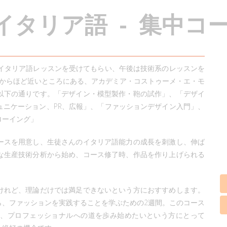
タ
リ
ア
語
-
集
中
コ
イ
のイタリア語レッスンを受けてもらい、午後は技術系のレッスンを
校からほど近いところにある、アカデミア・コストゥーメ・エ・モ
以下の通りです。「デザイン・模型製作・鞄の試作」、「デザイ
ュニケーション、PR、広報」、「ファッションデザイン入門」、
ローイング」
ースを用意し、生徒さんのイタリア語能力の成長を刺激し、伸ば
な生産技術分析から始め、コース修了時、作品を作り上げられる
けれど、理論だけでは満足できないという方におすすめします。
ら、ファッションを実践することを学ぶための2週間。このコース
も、プロフェッショナルへの道を歩み始めたいという方にとって