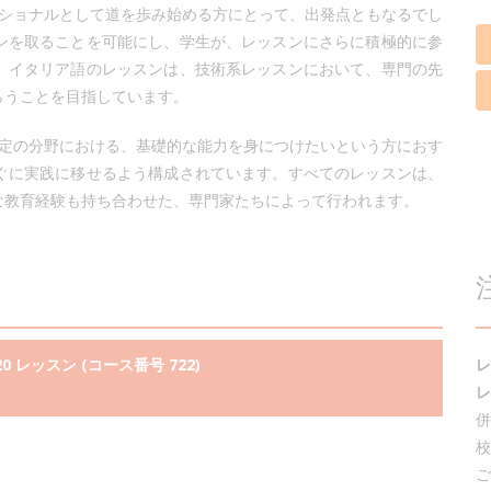
ッショナルとして道を歩み始める方にとって、出発点ともなるでし
ンを取ることを可能にし、学生が、レッスンにさらに積極的に参
、イタリア語のレッスンは、技術系レッスンにおいて、専門の先
らうことを目指しています。
特定の分野における、基礎的な能力を身につけたいという方におす
ぐに実践に移せるよう構成されています。すべてのレッスンは、
な教育経験も持ち合わせた、専門家たちによって行われます。
20 レッスン (コース番号 722)
レ
レ
併
校
ご