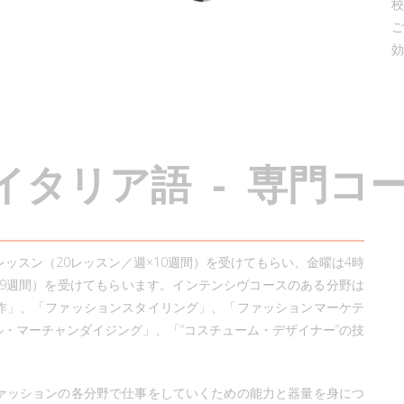
校
ご
効
イ
タ
リ
ア
語
-
専
門
コ
ッスン（20レッスン／週×10週間）を受けてもらい、金曜は4時
×9週間）を受けてもらいます。インテンシヴコースのある分野は
作」、「ファッションスタイリング」、「ファッションマーケテ
・マーチャンダイジング」、「“コスチューム・デザイナー”の技
」
ァッションの各分野で仕事をしていくための能力と器量を身につ