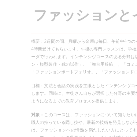
フ
ァ
ッ
シ
ョ
ン
と
概要：2週間の間、月曜から金曜は毎日、午前中4つ
4時間受けてもらいます。午後の専門レッスンは、学
ーダで行われます。インテンシヴコースのある分野は
ン・模型製作・靴の試作」、「舞台用服飾」、「コミ
「ファッションポートフォリオ」、「ファッションド
目標：文法と会話の実践を主眼としたインテンシヴコ
します。同時に、生徒さん自らが選択した分野の主要
ようになるまでの教育プロセスを提供します。
対象：
このコースは、ファッションについて知りたい
職人の持っている隠し技や、最新の技術を発見しなが
は、ファッションへの情熱を満たしたい方にとって