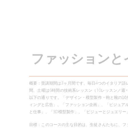
フ
ァ
ッ
シ
ョ
ン
と
概要：受講期間は3ヶ月間です。毎日4つのイタリア語レ
間、土曜は6時間の技術系レッスン（10レッスン／週
以下の通りです。「デザイン・模型製作・鞄と靴の試
ィングと広告」、「ファッション企画」、「ビジュアル
と仕事」、「3D模型製作」、「ビジューとジュエリー
目標：このコースの主な目的は、生徒さんたちに、フ