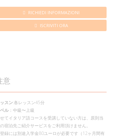
RICHIEDI INFORMAZIONI
ISCRIVITI ORA
注意
ッスン
:各レッスン45分
ベル
：中級〜上級
せてイタリア語コースを受講していない方は、原則当
の宿泊先ご紹介サービスをご利用頂けません。
登録には別途入学金80ユーロが必要です（12ヶ月間有