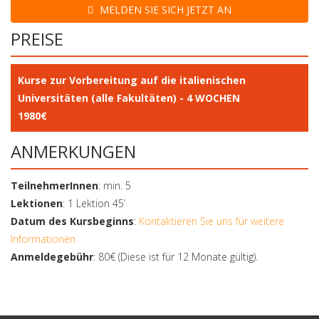
MELDEN SIE SICH JETZT AN
PREISE
Kurse zur Vorbereitung auf die italienischen
Universitäten (alle Fakultäten) - 4 WOCHEN
1
980
€
ANMERKUNGEN
TeilnehmerInnen
: min. 5
Lektionen
: 1 Lektion 45’
Datum des Kursbeginns
:
Kontaktieren Sie uns für weitere
Informationen
Anmeldegebühr
: 80€ (Diese ist für 12 Monate gültig).